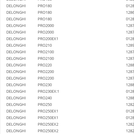
DELONGHI
PRO180
012
DELONGHI
PRO180
128
DELONGHI
PRO180
012
DELONGHI
PRO2000
128
DELONGHI
PRO2000
128
DELONGHI
PRO200EX1
012
DELONGHI
PRO210
128
DELONGHI
PRO2100
128
DELONGHI
PRO2100
128
DELONGHI
PRO220
128
DELONGHI
PRO2200
128
DELONGHI
PRO2200
128
DELONGHI
PRO230
128
DELONGHI
PRO230EX:1
012
DELONGHI
PRO240
128
DELONGHI
PRO250
128
DELONGHI
PRO250EX1
012
DELONGHI
PRO250EX1
012
DELONGHI
PRO250EX2
128
DELONGHI
PRO250EX2
128