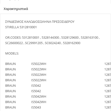
Χαρακτηριστικά
ΣΥΝΔΕΣΜΟΣ ΚΑΛΩΔIOΣΩΛΗΝΑ ΠΡΕΣΟΣΙΔΕΡΟY
STIRELLA 5312810001
OR.CODES: 5312810001 , 5328144300 , 5328129600 , 5328163100 ,
SC26600022 , SC29991205 , SC6024240 , 5328162900
MODELS:
BRAUN
IS5022WH
128
BRAUN
IS5022WH
128
BRAUN
IS5022WH
128
BRAUN
IS5022WH
128
BRAUN
IS5042
128
BRAUN
IS5042
128
BRAUN
IS5042WH
128
BRAUN
IS5042WH
128
BRAUN
IS5043
128