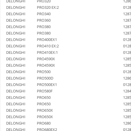
DELONGHI
PRO320
128
DELONGHI
PRO320 EX:2
012
DELONGHI
PRO340
128
DELONGHI
PRO360
128
DELONGHI
PRO380
128
DELONGHI
PRO380
128
DELONGHI
PRO400EX1
012
DELONGHI
PRO410 EX:2
012
DELONGHI
PRO410EX:1
012
DELONGHI
PRO4590X
128
DELONGHI
PRO4590X
128
DELONGHI
PRO500
012
DELONGHI
PRO500D
128
DELONGHI
PRO500EX1
012
DELONGHI
PRO580F
128
DELONGHI
PRO650
128
DELONGHI
PRO650
128
DELONGHI
PRO650X
128
DELONGHI
PRO650X
128
DELONGHI
PRO680
128
DELONGHI
PRO680EX2
012