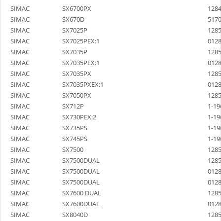
SIMAC
SX6700PX
128
SIMAC
SX670D
517
SIMAC
SX7025P
128
SIMAC
SX7025PEX:1
012
SIMAC
SX7035P
128
SIMAC
SX7035PEX:1
012
SIMAC
SX7035PX
128
SIMAC
SX7035PXEX:1
012
SIMAC
SX7050PX
128
SIMAC
SX712P
1-19
SIMAC
SX730PEX:2
1-19
SIMAC
SX735PS
1-19
SIMAC
SX745PS
1-19
SIMAC
SX7500
128
SIMAC
SX7500DUAL
128
SIMAC
SX7500DUAL
012
SIMAC
SX7500DUAL
012
SIMAC
SX7600 DUAL
128
SIMAC
SX7600DUAL
012
SIMAC
SX8040D
128