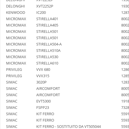
DELONGHI
XVT2252P
193
KENWOOD
IC200
128
MICROMAX
STIRELLA401
800
MICROMAX
STIRELLA405
800
MICROMAX
STIRELLA501
800
MICROMAX
STIRELLA501
800
MICROMAX
STIRELLA504-A
800
MICROMAX
STIRELLA510A
800
MICROMAX
STIRELLA530
800
MICROMAX
STIRELLA610
800
PRIVILEG
VVX 680
128
PRIVILEG
VVX315
128
SIMAC
3020P
128
SIMAC
AIRCOMFORT
800
SIMAC
AIRCOMFORT
800
SIMAC
EVT5300
191
SIMAC
FSPP23
732
SIMAC
KIT FERRO
559
SIMAC
KIT FERRO
559
SIMAC
KIT FERRO - SOSTITUITO DA VT505044
559