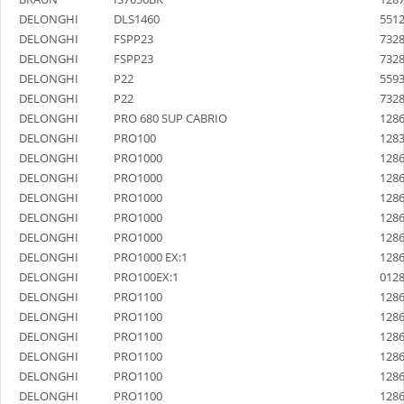
DELONGHI
DLS1460
551
DELONGHI
FSPP23
732
DELONGHI
FSPP23
732
DELONGHI
P22
559
DELONGHI
P22
732
DELONGHI
PRO 680 SUP CABRIO
128
DELONGHI
PRO100
128
DELONGHI
PRO1000
128
DELONGHI
PRO1000
128
DELONGHI
PRO1000
128
DELONGHI
PRO1000
128
DELONGHI
PRO1000
128
DELONGHI
PRO1000 EX:1
128
DELONGHI
PRO100EX:1
012
DELONGHI
PRO1100
128
DELONGHI
PRO1100
128
DELONGHI
PRO1100
128
DELONGHI
PRO1100
128
DELONGHI
PRO1100
128
DELONGHI
PRO1100
128