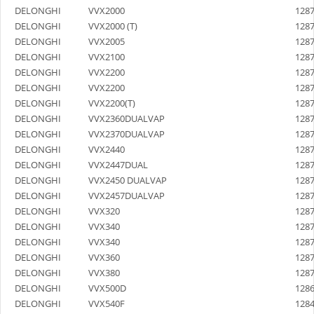
DELONGHI
VVX2000
128
DELONGHI
VVX2000 (T)
128
DELONGHI
VVX2005
128
DELONGHI
VVX2100
128
DELONGHI
VVX2200
128
DELONGHI
VVX2200
128
DELONGHI
VVX2200(T)
128
DELONGHI
VVX2360DUALVAP
128
DELONGHI
VVX2370DUALVAP
128
DELONGHI
VVX2440
128
DELONGHI
VVX2447DUAL
128
DELONGHI
VVX2450 DUALVAP
128
DELONGHI
VVX2457DUALVAP
128
DELONGHI
VVX320
128
DELONGHI
VVX340
128
DELONGHI
VVX340
128
DELONGHI
VVX360
128
DELONGHI
VVX380
128
DELONGHI
VVX500D
128
DELONGHI
VVX540F
128