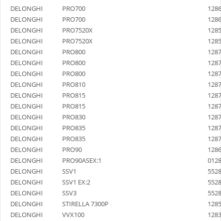
DELONGHI
PRO700
128
DELONGHI
PRO700
128
DELONGHI
PRO7520X
128
DELONGHI
PRO7520X
128
DELONGHI
PRO800
128
DELONGHI
PRO800
128
DELONGHI
PRO800
128
DELONGHI
PRO810
128
DELONGHI
PRO815
128
DELONGHI
PRO815
128
DELONGHI
PRO830
128
DELONGHI
PRO835
128
DELONGHI
PRO835
128
DELONGHI
PRO90
128
DELONGHI
PRO90ASEX:1
012
DELONGHI
SSV1
552
DELONGHI
SSV1 EX:2
552
DELONGHI
SSV3
552
DELONGHI
STIRELLA 7300P
128
DELONGHI
VVX100
128