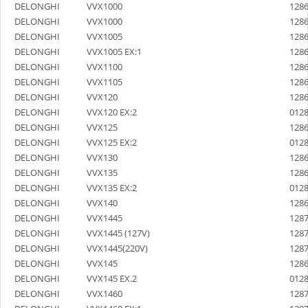
DELONGHI
VVX1000
128
DELONGHI
VVX1000
128
DELONGHI
VVX1005
128
DELONGHI
VVX1005 EX:1
128
DELONGHI
VVX1100
128
DELONGHI
VVX1105
128
DELONGHI
VVX120
128
DELONGHI
VVX120 EX:2
012
DELONGHI
VVX125
128
DELONGHI
VVX125 EX:2
012
DELONGHI
VVX130
128
DELONGHI
VVX135
128
DELONGHI
VVX135 EX:2
012
DELONGHI
VVX140
128
DELONGHI
VVX1445
128
DELONGHI
VVX1445 (127V)
128
DELONGHI
VVX1445(220V)
128
DELONGHI
VVX145
128
DELONGHI
VVX145 EX.2
012
DELONGHI
VVX1460
128