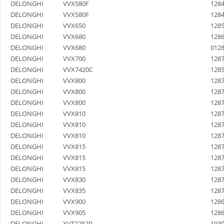
DELONGHI
VVX580F
128
DELONGHI
VVX580F
128
DELONGHI
VVX650
128
DELONGHI
VVX680
128
DELONGHI
VVX680
012
DELONGHI
VVX700
128
DELONGHI
VVX7420C
128
DELONGHI
VVX800
128
DELONGHI
VVX800
128
DELONGHI
VVX800
128
DELONGHI
VVX810
128
DELONGHI
VVX810
128
DELONGHI
VVX810
128
DELONGHI
VVX815
128
DELONGHI
VVX815
128
DELONGHI
VVX815
128
DELONGHI
VVX830
128
DELONGHI
VVX835
128
DELONGHI
VVX900
128
DELONGHI
VVX905
128
DELONGHI
XVT2252P
193