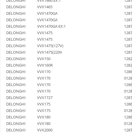
DELONGHI
VVX1460 EX:1
128
DELONGHI
VVX1465
128
DELONGHI
VVX1470GA
128
DELONGHI
VVX1470GA
128
DELONGHI
VVX1470GA EX:1
128
DELONGHI
VVX1475
128
DELONGHI
VVX1475
128
DELONGHI
VVX1475(127V)
128
DELONGHI
VVX1475(220V
128
DELONGHI
VVX150
128
DELONGHI
VVX160R
128
DELONGHI
VVX170
128
DELONGHI
VVX170
012
DELONGHI
VVX170
128
DELONGHI
VVX170
012
DELONGHI
VVX1727
128
DELONGHI
VVX175
128
DELONGHI
VVX175
012
DELONGHI
VVX180
128
DELONGHI
VVX180
012
DELONGHI
VVX2000
128