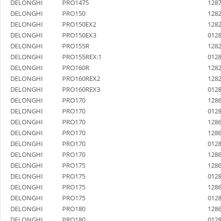
DELONGHI
PRO1475
128
DELONGHI
PRO150
128
DELONGHI
PRO150EX2
128
DELONGHI
PRO150EX3
012
DELONGHI
PRO155R
128
DELONGHI
PRO155REX:1
012
DELONGHI
PRO160R
128
DELONGHI
PRO160REX2
128
DELONGHI
PRO160REX3
012
DELONGHI
PRO170
128
DELONGHI
PRO170
012
DELONGHI
PRO170
128
DELONGHI
PRO170
128
DELONGHI
PRO170
012
DELONGHI
PRO170
128
DELONGHI
PRO175
128
DELONGHI
PRO175
012
DELONGHI
PRO175
128
DELONGHI
PRO175
012
DELONGHI
PRO180
128
DELONGHI
PRO180
012