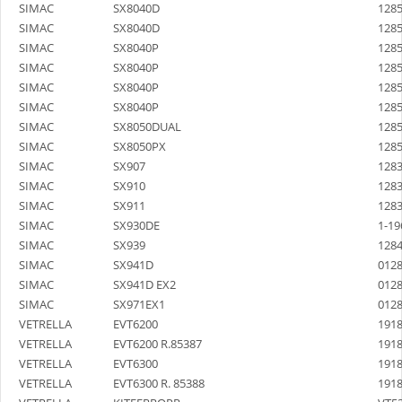
SIMAC
SX8040D
128
SIMAC
SX8040D
128
SIMAC
SX8040P
128
SIMAC
SX8040P
128
SIMAC
SX8040P
128
SIMAC
SX8040P
128
SIMAC
SX8050DUAL
128
SIMAC
SX8050PX
128
SIMAC
SX907
128
SIMAC
SX910
128
ΣΙΔΕΡΟ-ΑΤΜΟΣΥΣΤΗΜΑ
SIMAC
SX911
128
SIMAC
SX930DE
1-19
SIMAC
SX939
128
SIMAC
SX941D
012
SIMAC
SX941D EX2
012
SIMAC
SX971EX1
012
VETRELLA
EVT6200
191
VETRELLA
EVT6200 R.85387
191
VETRELLA
EVT6300
191
VETRELLA
EVT6300 R. 85388
191