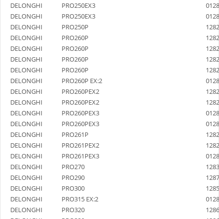
DELONGHI
PRO250EX3
012
DELONGHI
PRO250EX3
012
DELONGHI
PRO250P
128
DELONGHI
PRO260P
128
DELONGHI
PRO260P
128
DELONGHI
PRO260P
128
DELONGHI
PRO260P
128
DELONGHI
PRO260P EX:2
012
DELONGHI
PRO260PEX2
128
DELONGHI
PRO260PEX2
128
DELONGHI
PRO260PEX3
012
DELONGHI
PRO260PEX3
012
DELONGHI
PRO261P
128
DELONGHI
PRO261PEX2
128
DELONGHI
PRO261PEX3
012
DELONGHI
PRO270
128
DELONGHI
PRO290
128
DELONGHI
PRO300
128
DELONGHI
PRO315 EX:2
012
DELONGHI
PRO320
128