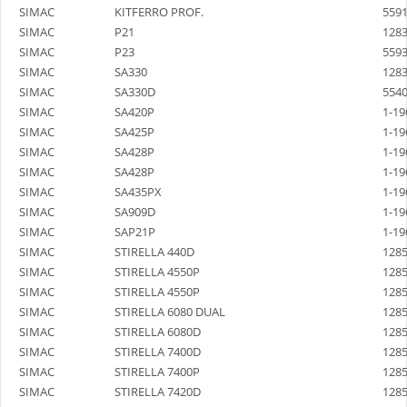
SIMAC
KITFERRO PROF.
559
SIMAC
P21
128
SIMAC
P23
559
SIMAC
SA330
128
SIMAC
SA330D
554
SIMAC
SA420P
1-19
SIMAC
SA425P
1-19
SIMAC
SA428P
1-19
SIMAC
SA428P
1-19
SIMAC
SA435PX
1-19
SIMAC
SA909D
1-19
SIMAC
SAP21P
1-19
SIMAC
STIRELLA 440D
128
SIMAC
STIRELLA 4550P
128
SIMAC
STIRELLA 4550P
128
SIMAC
STIRELLA 6080 DUAL
128
SIMAC
STIRELLA 6080D
128
SIMAC
STIRELLA 7400D
128
SIMAC
STIRELLA 7400P
128
SIMAC
STIRELLA 7420D
128