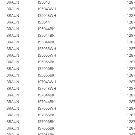
BRAUN
IS5043
128
BRAUN
IS5043WH
128
BRAUN
IS5043WH
128
BRAUN
IS5044
128
BRAUN
IS5044BK
128
BRAUN
IS5044BK
128
BRAUN
IS5044BK
128
BRAUN
IS5055WH
128
BRAUN
IS5055WH
128
BRAUN
IS5056BK
128
BRAUN
IS5056BK
128
BRAUN
IS5056BK
128
BRAUN
IS7043WH
128
BRAUN
IS7043WH
128
BRAUN
IS7044BK
128
BRAUN
IS7044BK
128
BRAUN
IS7055WH
128
BRAUN
IS7056BK
128
BRAUN
IS7056BK
128
BRAUN
IS7056BK
128
BRAUN
IS7056BK
128