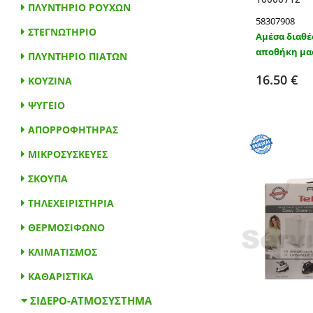
ΠΛΥΝΤΗΡΙΟ ΡΟΥΧΩΝ
ZANUSSI
(1)
58307908
ΣΤΕΓΝΩΤΗΡΙΟ
TEFAL
(4)
Αμέσα διαθέ
αποθήκη μα
ΠΛΥΝΤΗΡΙΟ ΠΙΑΤΩΝ
ARCELIK
(1)
Προσθ
16.50 €
ROMANCE
(1)
ΚΟΥΖΙΝΑ
EUROPA S
(1)
ΨΥΓΕΙΟ
X-PRIME
(1)
ΑΠΟΡΡΟΦΗΤΗΡΑΣ
SEB TEFAL
(1)
ΜΙΚΡΟΣΥΣΚΕΥΕΣ
STIROPLUS
(2)
ΣΚΟΥΠΑ
ΤΗΛΕΧΕΙΡΙΣΤΗΡΙΑ
ΣΙΔΕΡΟ-ΑΤΜΟΣΥΣΤΗΜΑ
ΘΕΡΜΟΣΙΦΩΝΟ
ΚΛΙΜΑΤΙΣΜΟΣ
ΚΑΘΑΡΙΣΤΙΚΑ