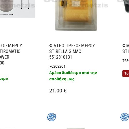
ΕΣΟΣΙΔΕΡΟY
ΦΙΛΤΡΟ ΠΡΕΣΟΣΙΔΕΡΟY
ΦΙ
TIROMATIC
STIRELLA SIMAC
ST
OWER
5512810131
763
00
76308301
Αμέσα διαθέσιμο από την
Το
σιμο
αποθήκη μας
ήκη στο καλάθι
Προσθήκη στο καλάθι
Λεπτομέρειες
Λεπτομέρειες
21.00 €