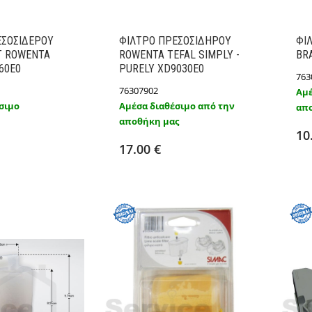
ΕΣΟΣΙΔΕΡΟY
ΦΙΛΤΡΟ ΠΡΕΣΟΣΙΔHΡΟY
ΦΙ
T ROWENTA
ROWENTA TEFAL SIMPLY -
BR
60E0
PURELY XD9030E0
763
76307902
Αμέ
σιμο
Αμέσα διαθέσιμο από την
απο
ήκη στο καλάθι
αποθήκη μας
Προσθήκη στο καλάθι
Λεπτομέρειες
10
Λεπτομέρειες
17.00 €