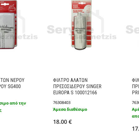
ΑΤΩΝ ΝΕΡΟΥ
ΦΙΛΤΡΟ ΑΛΑΤΩΝ
ΦΙ
ΡΟY SG400
ΠΡΕΣΟΣΙΔΕΡΟY SINGER
ΠΡ
EUROPA S 100012166
PR
76308403
763
σιμο από την
Άμεσα διαθέσιμο
Αμέ
ς
Προσθήκη στο καλάθι
ήκη στο καλάθι
απο
Λεπτομέρειες
18.00 €
Λεπτομέρειες
17