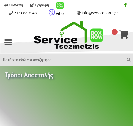
Σύνδεση
Εγγραφή
213 088 7943
info@serviceparts.gr
Viber
0
Toggle
Menu
Search
S
Term
Τρόποι Αποστολής