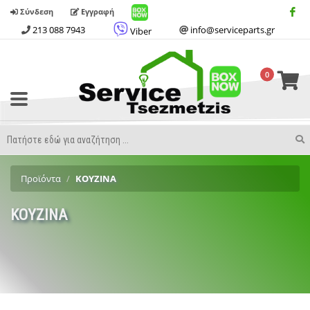
Σύνδεση
Εγγραφή
213 088 7943
info@serviceparts.gr
Viber
0
Toggle
Menu
Search
S
Term
Προϊόντα
ΚΟΥΖΙΝΑ
ΚΟΥΖΙΝΑ