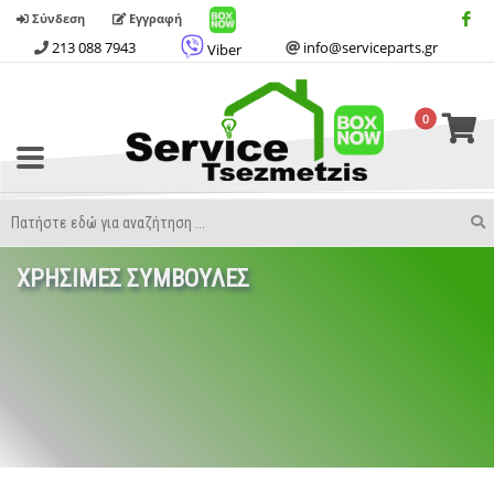
Σύνδεση
Εγγραφή
213 088 7943
info@serviceparts.gr
Viber
0
Toggle
Menu
Search
S
Term
ΧΡΗΣΙΜΕΣ ΣΥΜΒΟΥΛΕΣ