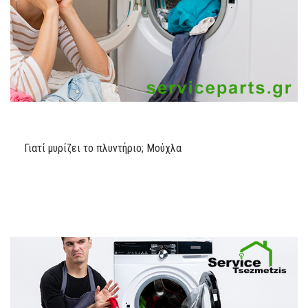
Γιατί μυρίζει το πλυντήριο; Μούχλα