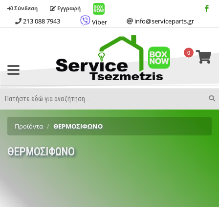
Σύνδεση
Εγγραφή
213 088 7943
info@serviceparts.gr
Viber
0
Toggle
Menu
Search
S
Term
Προϊόντα
ΘΕΡΜΟΣΙΦΩΝΟ
ΘΕΡΜΟΣΙΦΩΝΟ