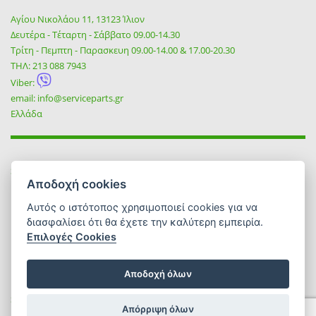
Αγίου Νικολάου 11, 13123 Ίλιον
Δευτέρα - Τέταρτη - Σάββατο 09.00-14.30
Τρίτη - Πεμπτη - Παρασκευη 09.00-14.00 & 17.00-20.30
ΤΗΛ:
213 088 7943
Viber:
email:
info@serviceparts.gr
Ελλάδα
SOCIAL
Αποδοχή cookies
Αυτός ο ιστότοπος χρησιμοποιεί cookies για να
διασφαλίσει ότι θα έχετε την καλύτερη εμπειρία.
Επιλογές Cookies
Αποδοχή όλων
Service Tsezmetzis 2026 | All rights reserved | Designed & Developed
Απόρριψη όλων
by
Reality
.