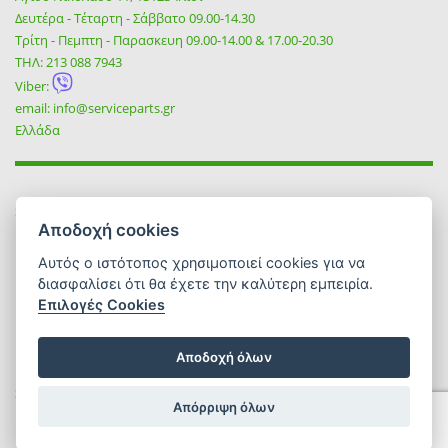
Δευτέρα - Τέταρτη - Σάββατο 09.00-14.30
Τρίτη - Πεμπτη - Παρασκευη 09.00-14.00 & 17.00-20.30
ΤΗΛ:
213 088 7943
Viber:
email:
info@serviceparts.gr
Ελλάδα
SOCIAL
Αποδοχή cookies
Αυτός ο ιστότοπος χρησιμοποιεί cookies για να
διασφαλίσει ότι θα έχετε την καλύτερη εμπειρία.
Επιλογές Cookies
Αποδοχή όλων
Service Tsezmetzis 2026 | All rights reserved | Designed & Developed
Απόρριψη όλων
by
Reality
.