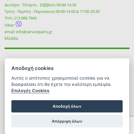
Δευτέρα - Τέταρτη - Σάββατο 09.00-14.30
Τρίτη - Πεμπτη - Παρασκευη 09.00-14.00 & 17.00-20.30
ΤΗΛ:
213 088 7943
Viber:
email:
info@serviceparts.gr
Ελλάδα
SOCIAL
Αποδοχή cookies
Αυτός ο ιστότοπος χρησιμοποιεί cookies για να
διασφαλίσει ότι θα έχετε την καλύτερη εμπειρία.
Επιλογές Cookies
Αποδοχή όλων
Service Tsezmetzis 2026 | All rights reserved | Designed & Developed
Απόρριψη όλων
by
Reality
.