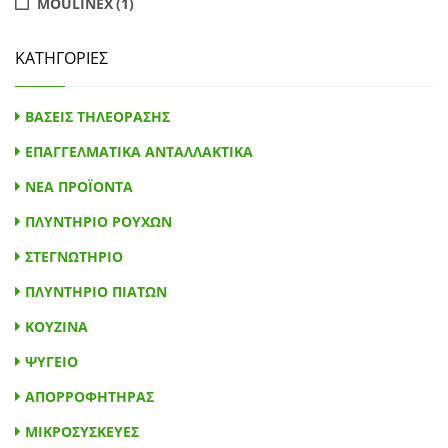
MOULINEX
(1)
ROWENTA
(18)
ΚΑΤΗΓΟΡΙΕΣ
SIEMENS
(3)
ZANUSSI ELECTROLUX
(1)
ΒΑΣΕΙΣ ΤΗΛΕΟΡΑΣΗΣ
ELECTROLUX
(2)
ΕΠΑΓΓΕΛΜΑΤΙΚΑ ΑΝΤΑΛΛΑΚΤΙΚΑ
CANDY
(2)
ΝΕΑ ΠΡΟΪΟΝΤΑ
ZANUSSI
(1)
ΠΛΥΝΤΗΡΙΟ ΡΟΥΧΩΝ
BOSCH
(4)
ΣΤΕΓΝΩΤΗΡΙΟ
ΠΛΥΝΤΗΡΙΟ ΠΙΑΤΩΝ
ΚΟΥΖΙΝΑ
ΨΥΓΕΙΟ
ΑΠΟΡΡΟΦΗΤΗΡΑΣ
ΜΙΚΡΟΣΥΣΚΕΥΕΣ