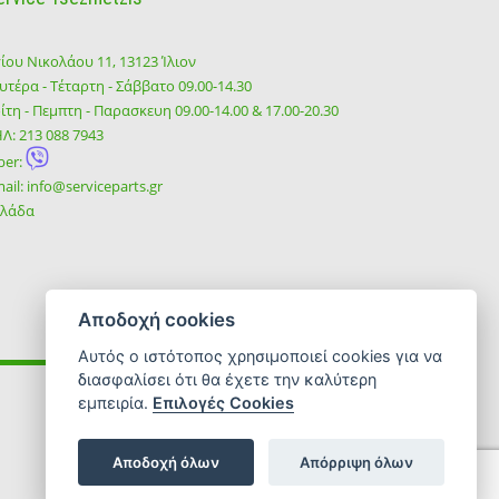
ίου Νικολάου 11, 13123 Ίλιον
υτέρα - Τέταρτη - Σάββατο 09.00-14.30
ίτη - Πεμπτη - Παρασκευη 09.00-14.00 & 17.00-20.30
ΗΛ:
213 088 7943
ber:
ail:
info@serviceparts.gr
λλάδα
Αποδοχή cookies
Αυτός ο ιστότοπος χρησιμοποιεί cookies για να
διασφαλίσει ότι θα έχετε την καλύτερη
εμπειρία.
Επιλογές Cookies
SOCIAL
Αποδοχή όλων
Απόρριψη όλων