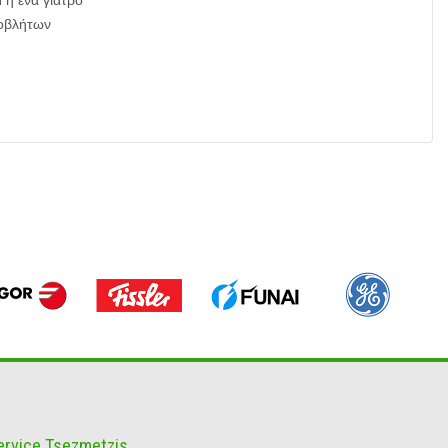
ή ένα γιατρό
ποβλήτων
ervice Tsezmetzis