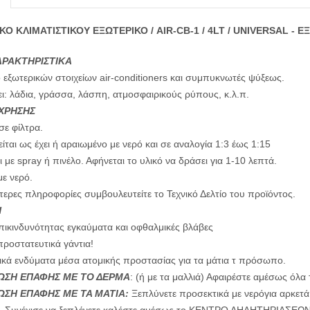
ΚΟ ΚΛΙΜΑΤΙΣΤΙΚΟY ΕΞΩΤΕΡΙΚΟ / AIR-CB-1 / 4LT / UNIVERSAL -
ΑΡΑΚΤΗΡΙΣΤΙΚΑ
 εξωτερικών στοιχείων air-conditioners και συμπυκνωτές ψύξεως.
: λάδια, γράσσα, λάσπη, ατμοσφαιρικούς ρύπους, κ.λ.π.
 ΧΡΗΣΗΣ
ε φίλτρα.
ίται ως έχει ή αραιωμένο με νερό και σε αναλογία 1:3 έως 1:15
 με spray ή πινέλο. Αφήνεται το υλικό να δράσει για 1-10 λεπτά.
με νερό.
τερες πληροφορίες συμβουλευτείτε το Τεχνικό Δελτίο του προϊόντος.
Η
ικινδυνότητας εγκαύματα και οφθαλμικές βλάβες
ροστατευτικά γάντια!
κά ενδύματα μέσα ατομικής προστασίας για τα μάτια τ πρόσωπο.
ΤΩΣΗ ΕΠΑΦΗΣ ΜΕ ΤΟ ΔΕΡΜΑ
: (ή με τα μαλλιά) Αφαιρέστε αμέσως όλ
ΩΣΗ ΕΠΑΦΗΣ ΜΕ ΤΑ ΜΑΤΙΑ:
Ξεπλύνετε προσεκτικά με νερόγια αρκετά