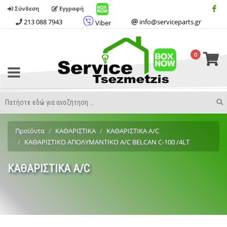
Σύνδεση
Εγγραφή
213 088 7943
info@serviceparts.gr
Viber
0
Toggle
Menu
Search
S
Term
Προϊόντα
ΚΑΘΑΡΙΣΤΙΚΑ
ΚΑΘΑΡΙΣΤΙΚΑ A/C
ΚΑΘΑΡΙΣΤΙΚΟ ΑΠΟΛΥΜΑΝΤΙΚΟ Α/C BELCAN C-100 /4LT
ΚΑΘΑΡΙΣΤΙΚΑ A/C