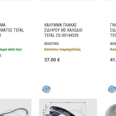
ΜΜΑ
ΚΑΛΥΜΜΑ ΠΛΑΚΑΣ
ΓΝ
ΜΑΤΟΣ TEFAL
ΣΙΔΗΡΟΥ ΜΕ ΚΑΛΩΔΙΟ
ΣΙ
1
TEFAL CS-00144539
TEF
80307905
803
σιμο από την
Κατόπιν παραγγελίας
Κατ
Προσθήκη στο καλάθι
ς
ήκη στο καλάθι
Λεπτομέρειες
37.00 €
41
Λεπτομέρειες