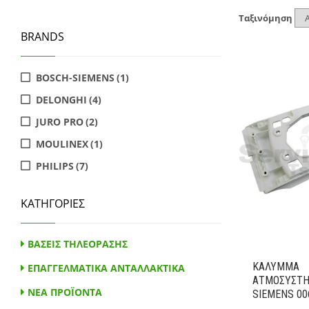
Ταξινόμηση
BRANDS
BOSCH-SIEMENS
(1)
DELONGHI
(4)
JURO PRO
(2)
MOULINEX
(1)
PHILIPS
(7)
SIEMENS
(6)
ΚΑΤΗΓΟΡΙΕΣ
STIRELLA
(13)
TEFAL
(8)
ΒΑΣΕΙΣ ΤΗΛΕΟΡΑΣΗΣ
BOSCH
(6)
ΚΑΛΥΜΜΑ
ΕΠΑΓΓΕΛΜΑΤΙΚΑ ΑΝΤΑΛΛΑΚΤΙΚΑ
SEB TEFAL
(4)
ΑΤΜΟΣΥΣΤΗ
ΝΕΑ ΠΡΟΪΟΝΤΑ
SIEMENS 00
CALOR
(1)