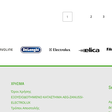
2
3
1
ΧΡΗΣΙΜΑ
S
Όροι Χρήσης
ΕΞΟΥΣΙΟΔΟΤΗΜΕΝΟ ΚΑΤΑΣΤΗΜΑ ΑΕG-ZANUSSI-
Αγ
ELECTROLUX
Δε
Τρόποι Αποστολής