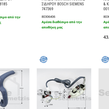
8185
ΣΙΔΗΡΟΥ BOSCH SIEMENS
& Κ
747369
00
80306406
803
σιμο από την
Αμέσα διαθέσιμο από την
Αμέ
ς
ήκη στο καλάθι
αποθήκη μας
απο
Λεπτομέρειες
Λεπτομέρειες
43