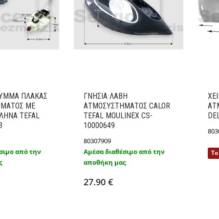
ΛΥΜΜΑ ΠΛΑΚΑΣ
ΓΝΗΣΙA ΛΑΒΗ
XE
ΜΑΤΟΣ ΜΕ
ΑΤΜΟΣΥΣΤΗΜΑΤΟΣ CALOR
ΑΤ
ΛΗΝΑ TEFAL
TEFAL MOULINEX CS-
DE
3
10000649
803
80307909
σιμο από την
Αμέσα διαθέσιμο από την
Το
ς
αποθήκη μας
ήκη στο καλάθι
Προσθήκη στο καλάθι
Λεπτομέρειες
Λεπτομέρειες
27.90 €